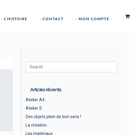
0
VI
L’HISTOIRE
CONTACT
MON COMPTE
SH
CA
Search
for:
Articles récents
Atelier A4
Atelier S
Des objets plein de bon sens !
La création
Les matériaux