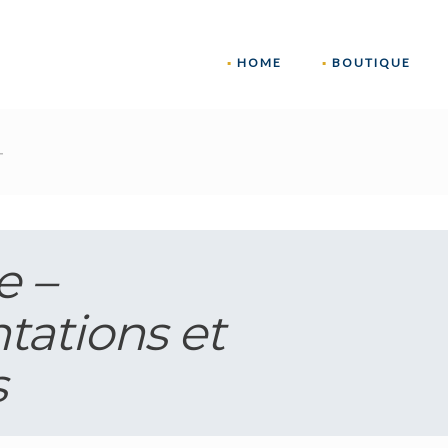
HOME
BOUTIQUE
T
e –
tations et
s