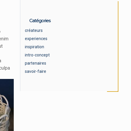
Catégories
créateurs
o
 enim
experiences
ut
inspiration
intro-concept
a
partenaires
culpa
savoir-faire