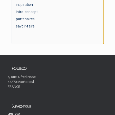
inspiration
intro-concept
partenaires
savoir-faire
PARTENAIRES
FOU&CO
5, Rue Alfred Nobel
44270 Machecoul
FRANCE
Suivez-nous
Facebook
Instagram