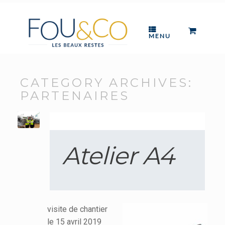
Skip
to
content
0
VIEW
MENU
SHOPP
CART
CATEGORY ARCHIVES:
PARTENAIRES
Atelier A4
visite de chantier
le 15 avril 2019