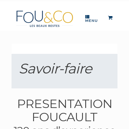
Skip
to
content
0
VIEW
MENU
SHOPP
CART
Savoir-faire
PRESENTATION
FOUCAULT