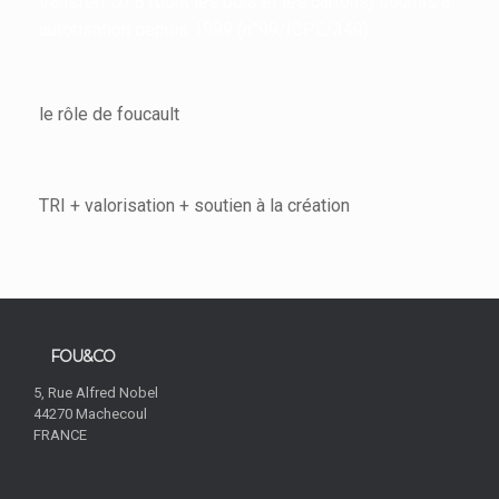
transfert D.I.B (dont les bois et les cartons) soumis à
autorisation depuis 1999 (n°99/ICPE/349).
le rôle de foucault
SAVOIR-FAIRE
TRI + valorisation + soutien à la création
FOU&CO
5, Rue Alfred Nobel
44270 Machecoul
FRANCE