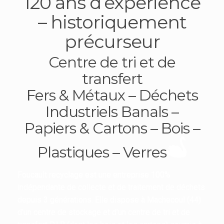
120 ans d’experience
– historiquement
précurseur
Centre de tri et de
transfert
Fers & Métaux – Déchets
Industriels Banals –
Papiers & Cartons – Bois –
Plastiques – Verres
Foucault recyclage est une entreprise 100%
indépendante de collecte et de traitement de déchets
depuis 3 générations. Elle dispose à Machecoul (44)
d’un centre de stockage et d’un centre de tri et de