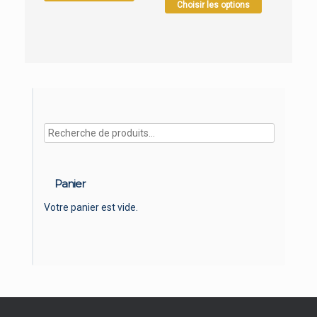
Choisir les options
produit
a
plusieurs
variations.
Les
N
options
peuvent
être
choisies
sur
la
page
du
Panier
produit
Votre panier est vide.