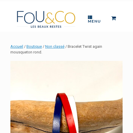
Skip
to
content
0
VIEW
MENU
SHOPP
CART
Accueil
/
Boutique
/
Non classé
/ Bracelet Twist again
mousqueton rond.