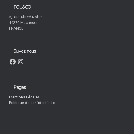
N
.
FOU&CO
5, Rue Alfred Nobel
44270 Machecoul
FRANCE
Suivez-nous
Facebook
Instagram
Pages
Mentions Légales
Politique de confidentialité
Contactez-nous