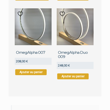
a
plusieurs
variations.
Les
options
peuvent
être
choisies
sur
la
page
OmegAlpha 007
OmegAlpha Duo
du
009
produit
208,00
€
248,00
€
Ajouter au panier
Ajouter au panier