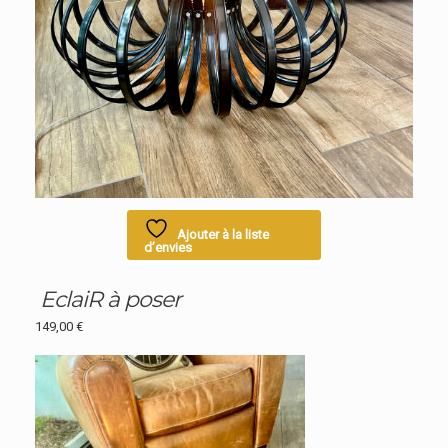
Ajouter à la liste
d’envies
EclaiR à poser
149,00
€