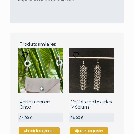
Produits similaires
Porte monnaie
CoCotte en boucles
Cinco
Médium
34,00
€
36,00
€
Ce
Choisir les options
Ajouter au panier
produit