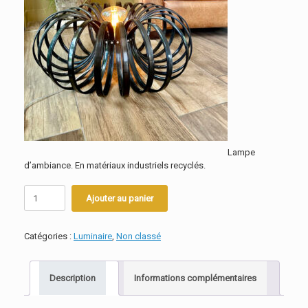
Lampe
d’ambiance. En matériaux industriels recyclés.
quantité
Ajouter au panier
de
EclaiR
à
Catégories :
Luminaire
,
Non classé
poser
Description
Informations complémentaires