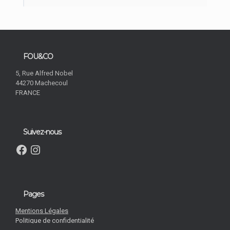
LES BEAUX RESTES
FOU&CO
5, Rue Alfred Nobel
44270 Machecoul
FRANCE
Suivez-nous
Facebook
Instagram
Pages
Mentions Légales
»
ACCUEIL
Politique de confidentialité