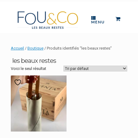
Skip
to
content
0
VIEW
MENU
SHOPP
CART
Accueil
/
Boutique
/ Produits identifiés “les beaux restes”
les beaux restes
Voici le seul résultat